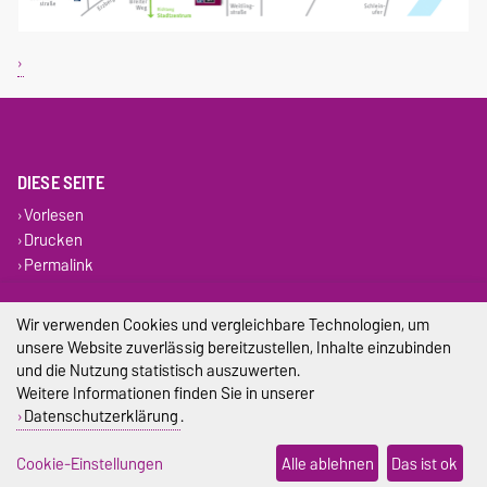
DIESE SEITE
Vorlesen
Drucken
Permalink
Impressum
Wir verwenden Cookies und vergleichbare Technologien, um
unsere Website zuverlässig bereitzustellen, Inhalte einzubinden
Datenschutz
und die Nutzung statistisch auszuwerten.
Weitere Informationen finden Sie in unserer
Barrierefreiheit
Datenschutzerklärung
.
Cookie-Einstellungen
Cookie-Einstellungen
Alle ablehnen
Das ist ok